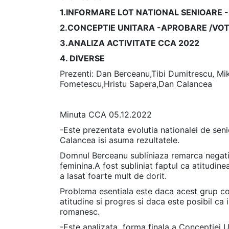
1.INFORMARE LOT NATIONAL SENIOARE 
2.CONCEPTIE UNITARA -APROBARE /VOT
3.ANALIZA ACTIVITATE CCA 2022
4. DIVERSE
Prezenti: Dan Berceanu,Tibi Dumitrescu, Miki
Fometescu,Hristu Sapera,Dan Calancea
Minuta CCA 05.12.2022
-Este prezentata evolutia nationalei de senio
Calancea isi asuma rezultatele.
Domnul Berceanu subliniaza remarca negativa
feminina.A fost subliniat faptul ca atitudin
a lasat foarte mult de dorit.
Problema esentiala este daca acest grup co
atitudine si progres si daca este posibil ca 
romanesc.
-Este analizata forma finala a Conceptiei 