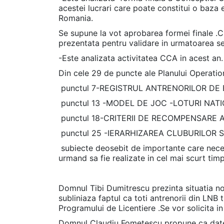
acestei lucrari care poate constitui o baza
Romania.
Se supune la vot aprobarea formei finale .C
prezentata pentru validare in urmatoarea se
-Este analizata activitatea CCA in acest an.
Din cele 29 de puncte ale Planului Operatio
punctul 7-REGISTRUL ANTRENORILOR DE BA
punctul 13 -MODEL DE JOC -LOTURI NAT
punctul 18-CRITERII DE RECOMPENSARE
punctul 25 -IERARHIZAREA CLUBURILOR S
subiecte deosebit de importante care neces
urmand sa fie realizate in cel mai scurt timp
Domnul Tibi Dumitrescu prezinta situatia n
subliniaza faptul ca toti antrenorii din LNB
Programului de Licentiere .Se vor solicita i
Domnul Claudiu Fometescu propune ca date si