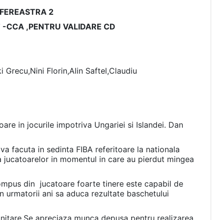
-FEREASTRA 2
 -CCA ,PENTRU VALIDARE CD
 Grecu,Nini Florin,Alin Saftel,Claudiu
are in jocurile impotriva Ungariei si Islandei. Dan
 facuta in sedinta FIBA referitoare la nationala
ea jucatoarelor in momentul in care au pierdut mingea
mpus din jucatoare foarte tinere este capabil de
in urmatorii ani sa aduca rezultate baschetului
Unitare.Se apreciaza munca depusa pentru realizarea