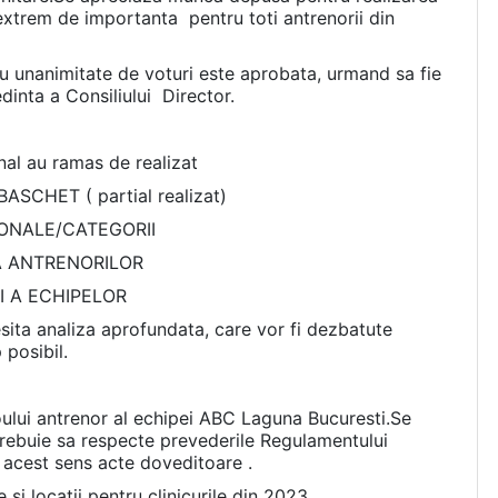
 extrem de importanta pentru toti antrenorii din
u unanimitate de voturi este aprobata, urmand sa fie
dinta a Consiliului Director.
nal au ramas de realizat
SCHET ( partial realizat)
IONALE/CATEGORII
 A ANTRENORILOR
I A ECHIPELOR
ita analiza aprofundata, care vor fi dezbatute
 posibil.
oului antrenor al echipei ABC Laguna Bucuresti.Se
 trebuie sa respecte prevederile Regulamentului
n acest sens acte doveditoare .
 locatii pentru clinicurile din 2023