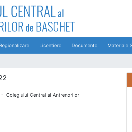
UL CENTRAL
al
RILOR
BASCHET
de
Regionalizare
Licentiere
Documente
Materiale 
22
iului Central al Antrenorilor