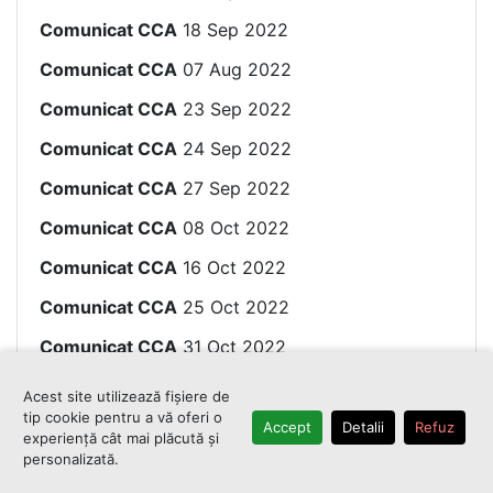
Comunicat CCA
18 Sep 2022
Comunicat CCA
07 Aug 2022
Comunicat CCA
23 Sep 2022
Comunicat CCA
24 Sep 2022
Comunicat CCA
27 Sep 2022
Comunicat CCA
08 Oct 2022
Comunicat CCA
16 Oct 2022
Comunicat CCA
25 Oct 2022
Comunicat CCA
31 Oct 2022
Comunicat CCA
02 Nov 2022
Acest site utilizează fișiere de
tip cookie pentru a vă oferi o
Comunicat CCA
03 Nov 2022
Accept
Detalii
Refuz
experiență cât mai plăcută și
personalizată.
Comunicat CCA
07 Nov 2022