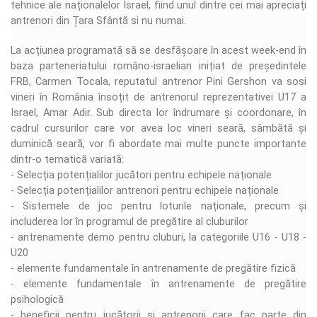
tehnice ale naționalelor Israel, fiind unul dintre cei mai apreciați
antrenori din Țara Sfântă si nu numai.
La acțiunea programată să se desfășoare în acest week-end în
baza parteneriatului româno-israelian inițiat de președintele
FRB, Carmen Tocala, reputatul antrenor Pini Gershon va sosi
vineri în România însoțit de antrenorul reprezentativei U17 a
Israel, Amar Adir. Sub directa lor îndrumare și coordonare, în
cadrul cursurilor care vor avea loc vineri seară, sâmbătă și
duminică seară, vor fi abordate mai multe puncte importante
dintr-o tematică variată:
- Selecția potențialilor jucători pentru echipele naționale
- Selecția potențialilor antrenori pentru echipele naționale
- Sistemele de joc pentru loturile naționale, precum și
includerea lor în programul de pregătire al cluburilor
- antrenamente demo pentru cluburi, la categoriile U16 - U18 -
U20
- elemente fundamentale în antrenamente de pregătire fizică
- elemente fundamentale în antrenamente de pregătire
psihologică
- beneficii pentru jucătorii și antrenorii care fac parte din