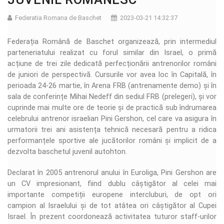
Federatia Romana de Baschet
2023-03-21 14:32:37
Federația Română de Baschet organizează, prin intermediul
parteneriatului realizat cu forul similar din Israel, o primă
acțiune de trei zile dedicată perfecționării antrenorilor români
de juniori de perspectivă. Cursurile vor avea loc în Capitală, în
perioada 24-26 martie, în Arena FRB (antrenamente demo) și în
sala de conferințe Mihai Nedeff din sediul FRB (prelegeri), și vor
cuprinde mai multe ore de teorie și de practică sub îndrumarea
celebrului antrenor israelian Pini Gershon, cel care va asigura în
urmatorii trei ani asistența tehnică necesară pentru a ridica
performanțele sportive ale jucătorilor români și implicit de a
dezvolta baschetul juvenil autohton.
Declarat în 2005 antrenorul anului în Euroliga, Pini Gershon are
un CV impresionant, fiind dublu câștigător al celei mai
importante competiții europene intercluburi, de opt ori
campion al Israelului și de tot atâtea ori câștigător al Cupei
Israel. În prezent coordonează activitatea tuturor staff-urilor