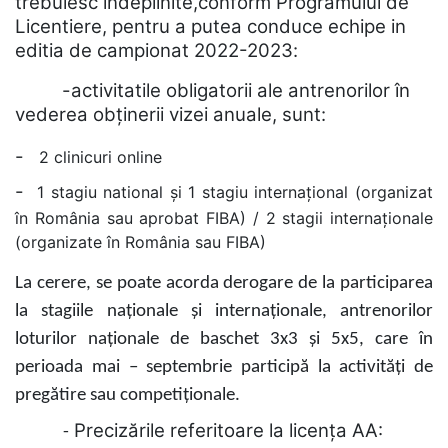
trebuiesc indeplinite,conform Programului de
Licentiere, pentru a putea conduce echipe in
editia de campionat 2022-2023
:
-activitatile
obligatorii ale antrenorilor în
vederea obținerii vizei anuale, sunt:
-
2 clinicuri online
-
1 stagiu national și 1 stagiu internațional (organizat
în România sau aprobat FIBA) / 2 stagii internaționale
(organizate în România sau FIBA)
La cerere, se poate acorda derogare de la participarea
la stagiile naționale și internaționale, antrenorilor
loturilor naționale de baschet 3x3 și 5x5, care în
perioada mai – septembrie participă la activități de
pregătire sau competiționale.
Precizările referitoare la licența AA:
-