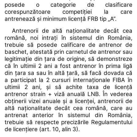
posede o categorie de clasificare
corespunzătoare competiției la care
antrenează și minimum licență FRB tip „A”.
Antrenorii de altă naționalitate decât cea
română, noi intrați în sistemul din România,
trebuie să posede calificare de antrenor de
baschet, atestată prin carnetul de antrenor sau
legitimație din țara de origine, să demonstreze
că în ultimii 2 ani a fost antrenor în prima ligă
din țara sa sau în altă țară, să facă dovada că
a participat la 2 cursuri internaționale FIBA în
ultimii 2 ani, și să achite taxa de licență
antrenor strain + viză anuală LNB. În vederea
obținerii vizei anuale și a licenței, antrenorii de
altă naționalitate decât cea română, care au
antrenat anterior în sistemul din România,
trebuie să respecte precizările Regulamentului
de licențiere (art. 10, alin 3).