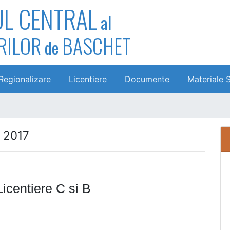
UL CENTRAL
al
RILOR
BASCHET
de
Regionalizare
Licentiere
Documente
Materiale 
r 2017
Licentiere C si B