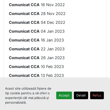
Comunicat CCA
16 Nov 2022
Comunicat CCA
28 Nov 2022
Comunicat CCA
04 Dec 2022
Comunicat CCA
04 Jan 2023
Comunicat CCA
16 Jan 2023
Comunicat CCA
22 Jan 2023
Comunicat CCA
26 Jan 2023
Comunicat CCA
10 Feb 2023
Comunicat CCA
13 Feb 2023
Comunicat CCA
14 Feb 2023
Acest site utilizează fișiere de
Comunicat CCA
15 Feb 2023
tip cookie pentru a vă oferi o
Accept
Detalii
Refuz
experiență cât mai plăcută și
Comunicat CCA
19 Feb 2023
personalizată.