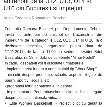
antrenorii de la U12, U13, U14 si
U16 din Bucuresti si imprejuri
Autor: Federatia Romana de Baschet
Federatia Romana Baschet, prin Departamentul Tehnic,
invita toti antrenorii de baschet din Bucuresti si din
imprejurimi de la categoriile U12, U13, U14 si U 16, la o
dezbatere deschisa, organizata pentru data de
17.11.2017, de la ora 11:00, la sediul federatiei Bdul
Basarabia, nr. 39, in Sala de conferinte "Mihai Nedeff".
In cadrul dezbaterii vor fi discutate urmatoarele:
- implementarea lunara a unor intalniri tip "Work Shop"
- discutii despre probleme, situatii, aspecte, legate de
parinti, sportivi, scoala, etc.
- programul loturilor nationale, in general
- implementarea Performbaschet in viitor si discutii legate
despre selectia nationala viitoare
- "Elite Women Basketball" - Proiect pilot cu debut la