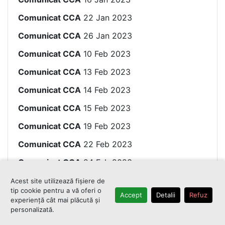
Comunicat CCA
22 Jan 2023
Comunicat CCA
26 Jan 2023
Comunicat CCA
10 Feb 2023
Comunicat CCA
13 Feb 2023
Comunicat CCA
14 Feb 2023
Comunicat CCA
15 Feb 2023
Comunicat CCA
19 Feb 2023
Comunicat CCA
22 Feb 2023
Comunicat CCA
24 Feb 2023
Comunicat CCA
25 Feb 2023
Acest site utilizează fișiere de
tip cookie pentru a vă oferi o
Accept
Detalii
Refuz
Comunicat CCA
28 Feb 2023
experiență cât mai plăcută și
personalizată.
Comunicat CCA
02 Mar 2023