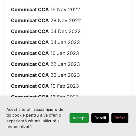
Comunicat CCA
16 Nov 2022
Comunicat CCA
28 Nov 2022
Comunicat CCA
04 Dec 2022
Comunicat CCA
04 Jan 2023
Comunicat CCA
16 Jan 2023
Comunicat CCA
22 Jan 2023
Comunicat CCA
26 Jan 2023
Comunicat CCA
10 Feb 2023
Comunicat CCA
13 Feb 2023
Comunicat CCA
14 Feb 2023
Acest site utilizează fișiere de
tip cookie pentru a vă oferi o
Accept
Detalii
Refuz
Comunicat CCA
15 Feb 2023
experiență cât mai plăcută și
personalizată.
Comunicat CCA
19 Feb 2023