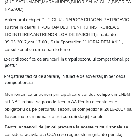
(JUD.SATU-MARE,MARAMURES,BIHOR,SALAJ,CLUJ,BISTRITA
NASAUD)
Antrenorul echipei ``U`` CLUJ- NAPOCA DRAGAN PETRICEVIC ,
sustine in cadrul PROGRAMULUI PENTRU INSTRUIREA SI
LICENTIEREA ANTRENORILOR DE BASCHET,in data de
09.03.2017,ora 17.00 , Sala Sporturilor ``HORIA DEMIAN`` ,
cursul zonal cu urmatoarele teme:
Exercitii specifice de aruncari, in timpul sezonului competitional, pe
posturi
Pregatirea tactica de aparare, in functie de adversar, in perioada
competitionala
Mentionam ca antrenorii principali care conduc echipe din LNBM
si LNBF trebuie sa posede licenta AA.Pentru aceasta este
obligatoriu ca pe parcursul sezonului competitional 2016-2017 sa
fie sustinute un numar de trei cursuri(stagii) zonale.
Pentru antrenorii de juniori prezenta la aceste cursuri zonale se
considera activitate a CCA si se regaseste in grila de punctaj