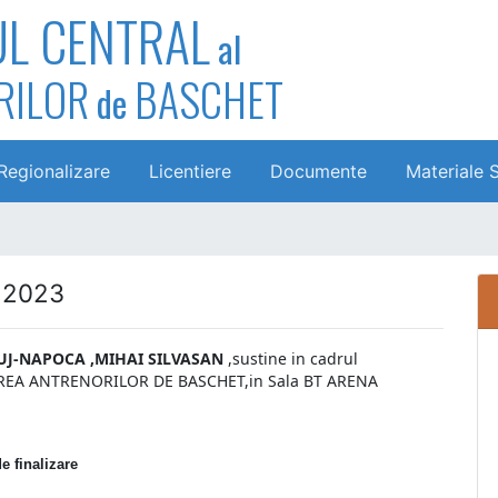
UL CENTRAL
al
RILOR
BASCHET
de
Regionalizare
Licentiere
Documente
Materiale 
r 2023
UJ-NAPOCA ,MIHAI SILVASAN
,sustine in cadrul
REA ANTRENORILOR DE BASCHET,in Sala BT ARENA
e finalizare