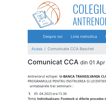
COLEGI
ANTRENO
Despre noi
Linie metodica
Acasa
Comunicate CCA Baschet
Comunicat CCA
din 01 Ap
Antrenorul echipei
U-BANCA TRANSILVANIA CL
PROGRAMULUI PENTRU INSTRUIREA SI LICENTIE
urmatoarele trei seminarii :
1
. 05 .04.2023 ora 15.30
Tema:
Individualizare: Footwork si diferite procedee d