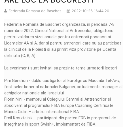
Federatia Romana de Baschet
2022-10-26 16:44:20
Federatia Romana de Baschet organizeaza, in perioada 7-8
noiembrie 2022, Clinicul National al Antrenorilor, obligatoriu
pentru validarea vizei anuale pentru antrenorii posesori ai
Licentelor AA si A, dar si pentru antrenorii care nu au participat
la clinicul de la Ploiesti si au primit viza provizorie pe Licenta
detinuta (C, B, A).
La eveniment sunt invitati sa prezinte teme urmatorii lectori:
Pini Gershon - dublu castigator al Euroligii cu Maccabi Tel-Aviv,
fost selectioner al nationalei Bulgariei, actualmente manager al
echipelor nationale ale Israelului
Florin Nini - membru al Colegiului Central al Antrenorilor si
absolvent al programului FIBA Europe Coaching Certificate
Marius Ciulin – arbitru international FIBA
Emil Kosztelnik – participant din partea FRB in programul de
integritate in sport Swish+, implementat de FIBA