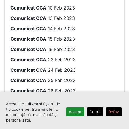
Comunicat CCA
10 Feb 2023
Comunicat CCA
13 Feb 2023
Comunicat CCA
14 Feb 2023
Comunicat CCA
15 Feb 2023
Comunicat CCA
19 Feb 2023
Comunicat CCA
22 Feb 2023
Comunicat CCA
24 Feb 2023
Comunicat CCA
25 Feb 2023
Comunicat CCA
28 Feb 2023
Comunicat CCA
02 Mar 2023
Acest site utilizează fișiere de
tip cookie pentru a vă oferi o
Comunicat CCA
08 Mar 2023
Accept
Detalii
Refuz
experiență cât mai plăcută și
personalizată.
Comunicat CCA
09 Mar 2023